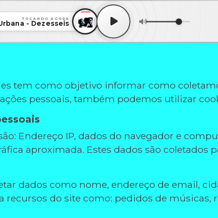
TOCANDO AGORA
Urbana - Dezesseis
okies tem como objetivo informar como coletam
mações pessoais, também podemos utilizar coo
pessoais
ão: Endereço IP, dados do navegador e computa
fica aproximada. Estes dados são coletados para
ar dados como nome, endereço de email, cida
za recursos do site como: pedidos de músicas, 