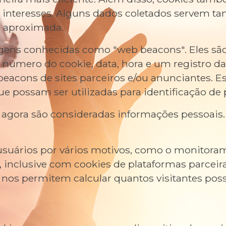
interesses. Alguns dados coletados servem ta
a aproximada.
ns conhecidas como "web beacons". Eles são 
 número do cookie, data, hora e um registro da
acons de sites parceiros e/ou anunciantes. 
e possam ser utilizadas para identificação de 
 agora são consideradas informações pessoais.
usuários por vários motivos, como o monitora
 inclusive com cookies de plataformas parceiras
dos nos permitem calcular quantos visitantes p