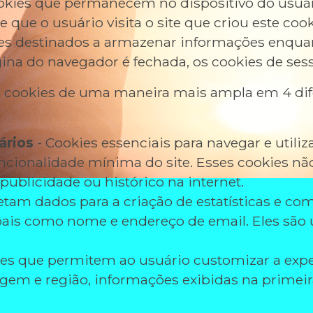
okies que permanecem no dispositivo do usu
 que o usuário visita o site que criou este cook
es destinados a armazenar informações enqua
ágina do navegador é fechada, os cookies de ses
s cookies de uma maneira mais ampla em 4 dif
ários
- Cookies essenciais para navegar e utiliza
ncionalidade mínima do site. Esses cookies nã
publicidade ou histórico na internet.
etam dados para a criação de estatísticas e com
is como nome e endereço de email. Eles são ut
ies que permitem ao usuário customizar a exp
gem e região, informações exibidas na primeira 