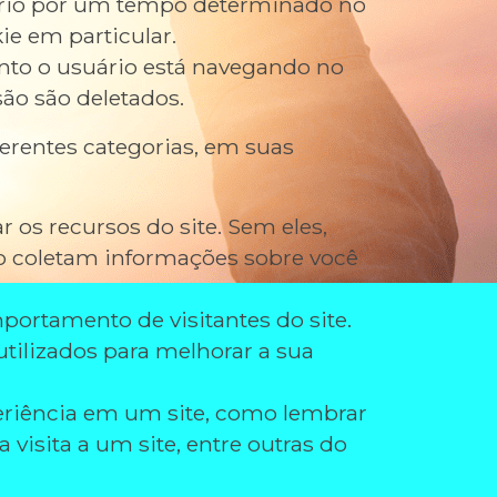
ário por um tempo determinado no
ie em particular.
nto o usuário está navegando no
são são deletados.
erentes categorias, em suas
r os recursos do site. Sem eles,
o coletam informações sobre você
portamento de visitantes do site.
ilizados para melhorar a sua
eriência em um site, como lembrar
visita a um site, entre outras do