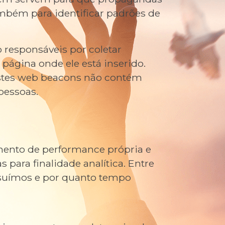
mbém para identificar padrões de
responsáveis por coletar
 página onde ele está inserido.
Estes web beacons não contém
pessoas.
mento de performance própria e
 para finalidade analítica. Entre
ossuímos e por quanto tempo