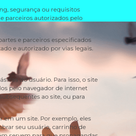
ing, segurança ou requisitos
de parceiros autorizados pelo
artes e parceiros especificados
do e autorizado por vias legais.
icas do usuário. Para isso, o site
dos pelo navegador de internet
 subsequentes ao site, ou para
r em um site. Por exemplo, eles
brar seu usuário, carrinho de
mbém servem para que propagandas