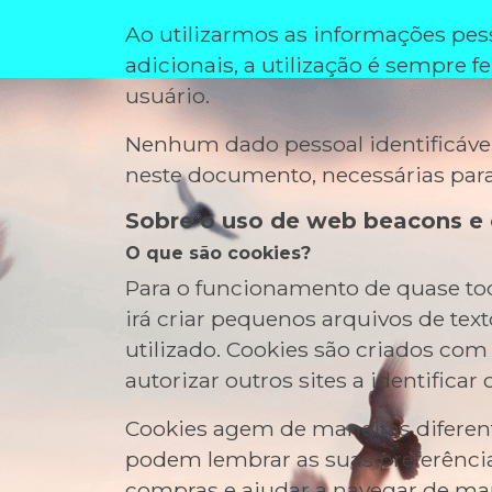
Ao utilizarmos as informações pess
adicionais, a utilização é sempre 
usuário.
Nenhum dado pessoal identificável 
neste documento, necessárias para 
Sobre o uso de web beacons e
O que são cookies?
Para o funcionamento de quase todo 
irá criar pequenos arquivos de te
utilizado. Cookies são criados com 
autorizar outros sites a identificar 
Cookies agem de maneiras diferent
podem lembrar as suas preferência
compras e ajudar a navegar de ma