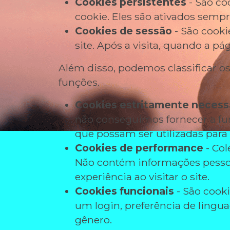
Cookies persistentes
- São co
cookie. Eles são ativados sempre
Cookies de sessão
- São cooki
site. Após a visita, quando a p
Além disso, podemos classificar o
funções.
Cookies estritamente necess
não conseguimos fornecer a fu
que possam ser utilizadas para 
Cookies de performance
- Col
Não contém informações pessoa
experiência ao visitar o site.
Cookies funcionais
- São cook
um login, preferência de lingua
gênero.