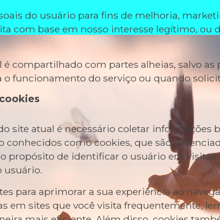
oais do usuário para fins de melhoria, market
feita com base em nosso interesse legítimo, ou 
é compartilhado com partes alheias, salvo as p
o funcionamento do serviço ou quando solicita
 cookies
site atual é necessário coletar informações bás
xto conhecidos como cookies, que são gerencia
o propósito de identificar o usuário em visitas
o usuário.
es para aprimorar a sua experiência ao navega
s em sites que você visita frequentemente, lem
neira mais eficiente. Além disso, cookies ta