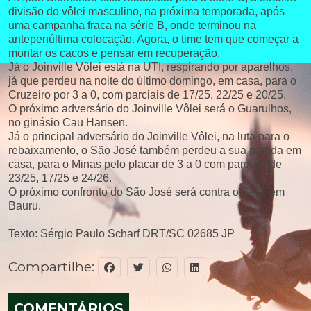
divisão do vôlei masculino, na próxima temporada, após
uma campanha fraca na série B, onde terminou na
antepenúltima colocação. Agora, o time tem que começar a
montar os cacos e pensar em recuperação.
Já o Joinville Vôlei está na UTI, respirando por aparelhos,
já que perdeu na noite do último domingo, em casa, para o
Cruzeiro por 3 a 0, com parciais de 17/25, 2
2
/25 e
20
/25.
O próximo adversário do Joinville Vôlei será o Guarulhos,
no ginásio Cau Hansen.
Já o principal adversário do Joinville Vôlei, na luta para o
rebaixamento, o São José também perdeu a sua partida em
casa, para o Minas pelo placar de 3 a 0
com parciais de
23/25, 17/25 e 24/26.
O próximo confronto do São José será contra o Sesi, em
Bauru.
Texto: Sérgio Paulo Scharf DRT/SC 02685 JP
Compartilhe:
COMENTÁRIOS