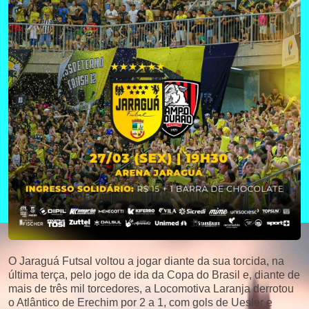
O Jaraguá Futsal volt
ou
a jogar diante da sua torci
da, na
última terça, pelo jogo de ida da Copa do Brasil e, diante de
mais de três mil torcedores, a Locomotiva Laranja derrotou
o Atlântico de Erechim por 2 a 1, com gols de
Uesler e