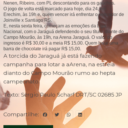
Nenen, Ribeiro, com PL descontando para os gaúchos.
O jogo de volta está marcado para hoje, dia 24, em
Erechim, às 19h e, quem vencer irá enfrentar o vencedor de
Joinville x Santiago RS.
E, nesta sexta feira, começam as emoções da Liga
Nacional, com o Jaraguá defendendo o seu título, diante do
Campo Mourão, às 19h, na Arena Jaraguá. O valor do
ingresso é R$ 30,00 e a meia R$ 15,00. Quem levar uma
barra de chocolate irá pagar R$ 15,00.
A torcida do Jaraguá já está fazendo
campanha para lotar a aArena, na estreia
dianto do Campo Mourão rumo ao hepta
campeonato.
Texto: Sérgio Paulo Scharf DRT/SC 02685 JP
Compartilhe: