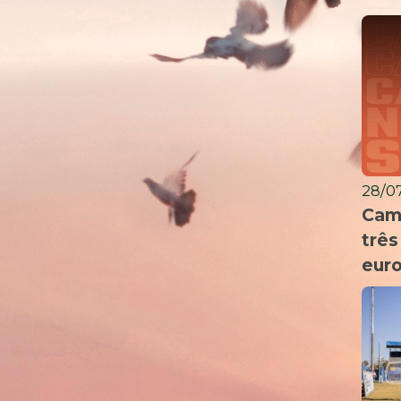
28/07
Cam
três
eur