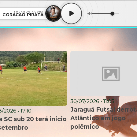
TOCANDO AGORA
CORACAO PIRATA
30/07/2026 • 11:05
Jaraguá Futsal derrot
/2026 • 17:10
Atlântico em jogo
 SC sub 20 terá inicio
polêmico
setembro